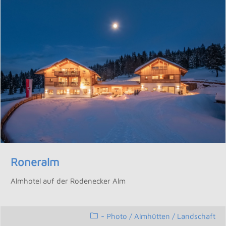
Roneralm
Almhotel auf der Rodenecker Alm
- Photo
/
Almhütten / Landschaft