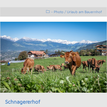
- Photo
/
Urlaub am Bauernhof
Schnagererhof