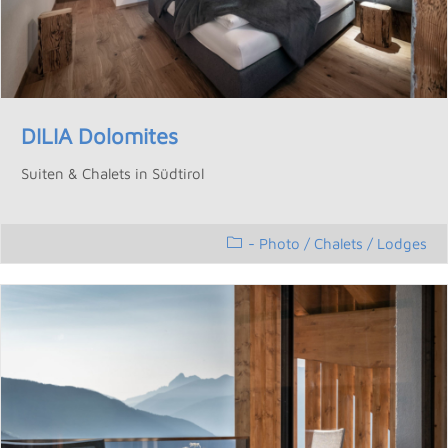
DILIA Dolomites
Suiten & Chalets in Südtirol
- Photo
/
Chalets / Lodges