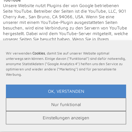
Unsere Website nutzt Plugins der von Google betriebenen
Seite YouTube. Betreiber der Seiten ist die YouTube, LLC, 901
Cherry Ave., San Bruno, CA 94066, USA. Wenn Sie eine
unserer mit einem YouTube-Plugin ausgestatteten Seiten
besuchen, wird eine Verbindung zu den Servern von YouTube
hergestellt. Dabei wird dem YouTube-Server mitgeteilt, welche
unserer Seiten Sie besucht haben. Wenn Sie in Ihrem
YouTube-Account eingeloggt sind, ermöglichen Sie YouTube,
Ihr Surfverhalten direkt Ihrem persönlichen Profil zuzuordnen.
Wir verwenden
Cookies
, damit Sie auf unserer Website optimal
Dies können Sie verhindern, indem Sie sich aus Ihrem
unterwegs sein können. Einige davon ("Funktional") sind dafür notwendig,
YouTube-Account ausloggen. Die Nutzung von YouTube
anonyme Statistikdaten ("Google Analytics 4") helfen uns den Service zu
erfolgt im Interesse einer ansprechenden Darstellung unserer
optimieren und wieder andere ("Marketing") sind für personalisierte
Online-Angebote. Dies stellt ein berechtigtes Interesse im
Werbung.
Sinne von Art. 6 Abs. 1 lit. f DSGVO dar. Weitere Informationen
zum Umgang mit Nutzerdaten finden Sie in der
Datenschutzerklärung von YouTube unter:
OK, VERSTANDEN
https://www.google.de/intl/de/policies/privacy
.
Nur funktional
VIII. Weitergabe personenbezogener Daten an Dritte
Ihre personenbezogenen Daten werden ggf. Auftragnehmern
Einstellungen anzeigen
offengelegt, die uns bei der Erbringung unserer Leistungen
unterstützen. Der Datentransfer findet auf Basis von
Vereinbarungen zur Auftragsverarbeitung statt. Unsere