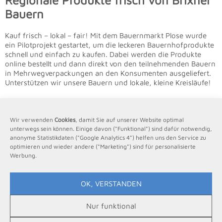
Regionale Produkte frisch von Brixner
Bauern
Kauf frisch – lokal – fair! Mit dem Bauernmarkt Plose wurde
ein Pilotprojekt gestartet, um die leckeren Bauernhofprodukte
schnell und einfach zu kaufen. Dabei werden die Produkte
online bestellt und dann direkt von den teilnehmenden Bauern
in Mehrwegverpackungen an den Konsumenten ausgeliefert.
Unterstützen wir unsere Bauern und lokale, kleine Kreisläufe!
Wir verwenden
Cookies
, damit Sie auf unserer Website optimal
unterwegs sein können. Einige davon ("Funktional") sind dafür notwendig,
anonyme Statistikdaten ("Google Analytics 4") helfen uns den Service zu
Weitere Kunden Fotoshootings
optimieren und wieder andere ("Marketing") sind für personalisierte
Werbung.
OK, VERSTANDEN
Pension Pilsachhof
Nur funktional
Proihof