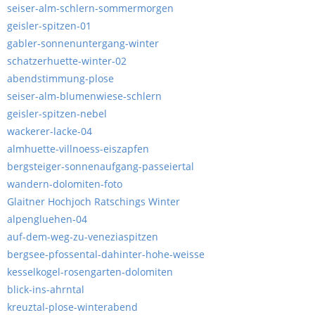
seiser-alm-schlern-sommermorgen
geisler-spitzen-01
gabler-sonnenuntergang-winter
schatzerhuette-winter-02
abendstimmung-plose
seiser-alm-blumenwiese-schlern
geisler-spitzen-nebel
wackerer-lacke-04
almhuette-villnoess-eiszapfen
bergsteiger-sonnenaufgang-passeiertal
wandern-dolomiten-foto
Glaitner Hochjoch Ratschings Winter
alpengluehen-04
auf-dem-weg-zu-veneziaspitzen
bergsee-pfossental-dahinter-hohe-weisse
kesselkogel-rosengarten-dolomiten
blick-ins-ahrntal
kreuztal-plose-winterabend