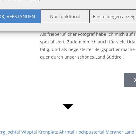
kommen mir in der Fotografie sehr zugute, da 
diesen Bildern ankommt um potenzielle Gäste 
OK, VERSTANDEN
Nur funktional
Einstellungen anzei
aufmerksam zu machen.
Als freiberuflicher Fotograf habe ich mich auf
spezialisiert. Zudem bin ich auch für viele Ur
tätig. Und als begeisterter Bergsportler mach
quer durch unser schönes Land Südtirol.
l
rg Jochtal
Wipptal
Kronplatz
Ahrntal
Hochpustertal
Meraner Land