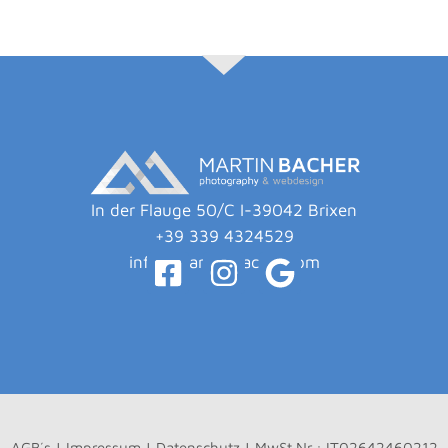
In der Flauge 50/C I-39042 Brixen
+39 339 4324529
info@martin-bacher.com
AGB´s
|
Impressum
|
Datenschutz
| MwSt.Nr.: IT02642460212