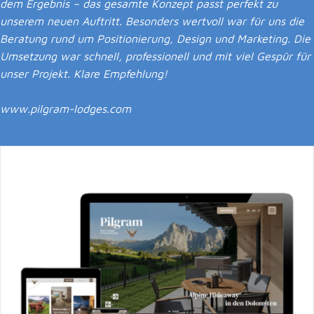
dem Ergebnis – das gesamte Konzept passt perfekt zu
unserem neuen Auftritt. Besonders wertvoll war für uns die
Beratung rund um Positionierung, Design und Marketing. Die
Umsetzung war schnell, professionell und mit viel Gespür für
unser Projekt. Klare Empfehlung!
www.pilgram-lodges.com