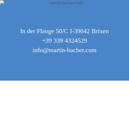
In der Flauge 50/C I-39042 Brixen
+39 339 4324529
info@martin-bacher.com
Facebook-square