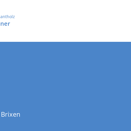
iner
 Brixen