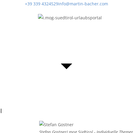
+39 339 4324529
info@martin-bacher.com
l
Stefan Gostner
I mog Südtirol - Individuelle Theme