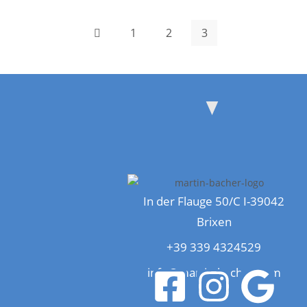
1
2
3
In der Flauge 50/C I-39042
Brixen
+39 339 4324529
info@martin-bacher.com